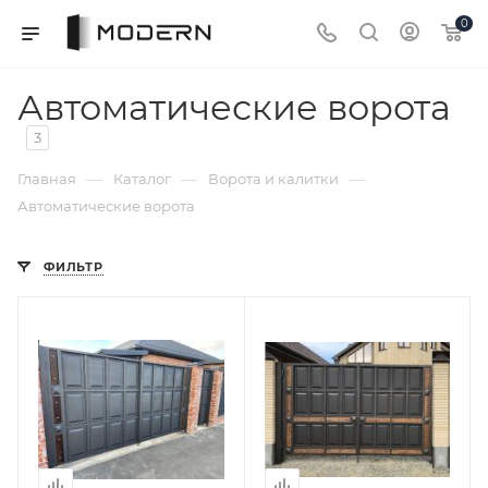
0
Автоматические ворота
3
—
—
—
Главная
Каталог
Ворота и калитки
Автоматические ворота
ФИЛЬТР