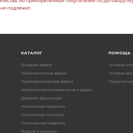
ачества, но приобретённый покупателем по договору «к
 не подлежит.
КАТАЛОГ
ПОМОЩЬ
Входные двери
Условия оп
Межкомнатные двери
Условия дос
Противопожарные двери
Гарантия на
Металлопластиковые окна и двери
Дверная фурнитура
Напольные покрытия
Напольные плинтусы
Погонажные изделия
Ворота и калитки