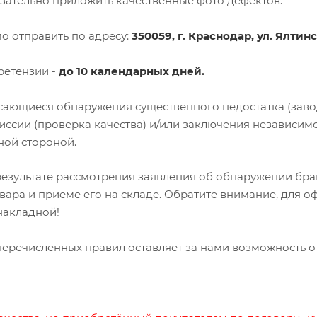
язательно приложить качественные фото дефектов.
о отправить по адресу:
350059, г. Краснодар, ул. Ялтинск
ретензии -
до 10 календарных дней.
сающиеся обнаружения существенного недостатка (заво
ссии (проверка качества) и/или заключения независимо
ной стороной.
езультате рассмотрения заявления об обнаружении бра
вара и приеме его на складе. Обратите внимание, для 
накладной!
речисленных правил оставляет за нами возможность от