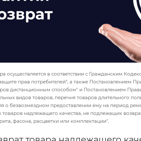
ара осуществляется в соответствии с Гражданским Коде
О защите прав потребителей", а также Постановлением Пр
ов дистанционным способом" и Постановлением Правител
ьных видов товаров, перечня товаров длительного поль
ля о безвозмездном предоставлении ему на период ремо
 товаров надлежащего качества, не подлежащих возврат
рита, фасона, расцветки или комплектации".
зврат товара надлежащего кач